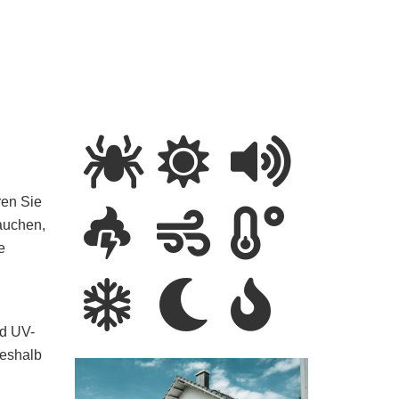
ren Sie
rauchen,
e
nd UV-
Deshalb