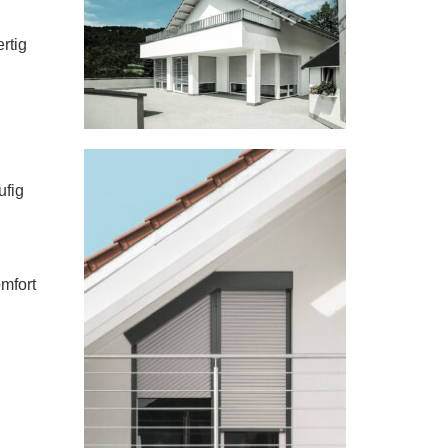
rtig
ufig
mfort