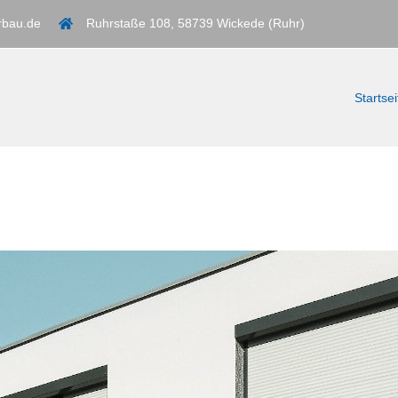
rbau.de
Ruhrstaße 108, 58739 Wickede (Ruhr)
Startsei