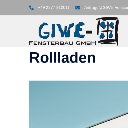
Skip
+49 2377 910011
Anfrage@GIWE-Fenste
to
content
Rollladen