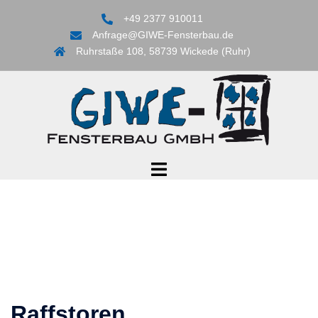
Skip
+49 2377 910011
to
Anfrage@GIWE-Fensterbau.de
content
Ruhrstaße 108, 58739 Wickede (Ruhr)
Toggle
menu
Raffstoren