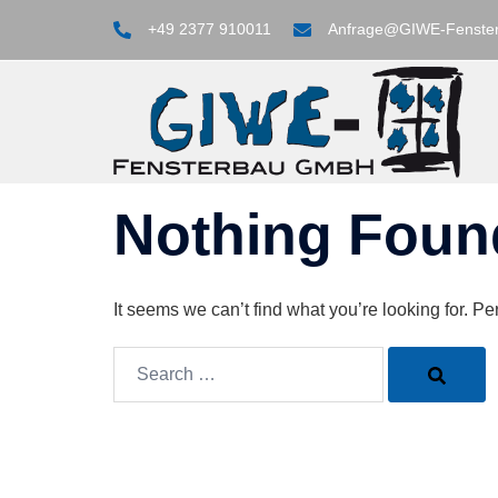
Skip
+49 2377 910011
Anfrage@GIWE-Fenste
to
content
Nothing Foun
It seems we can’t find what you’re looking for. P
Search…